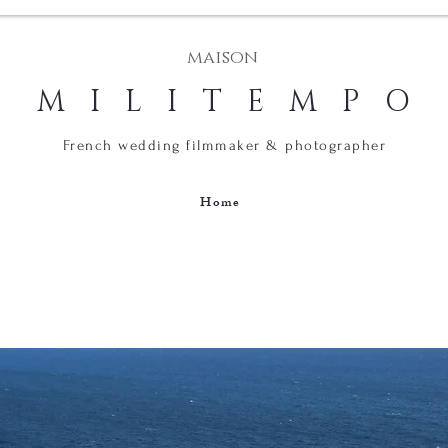
maison
M I L I T E M P O
French wedding filmmaker & photographer
s
Home