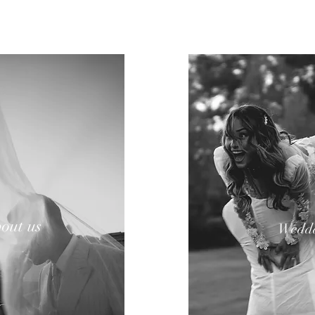
out us
Weddd