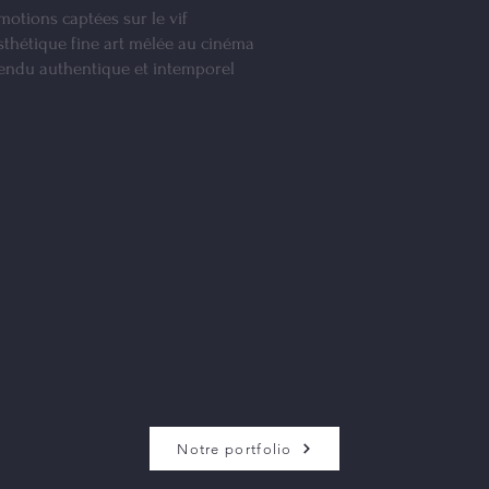
motions captées sur le vif
Esthétique fine art mêlée au cinéma
Rendu authentique et intemporel
Notre portfolio