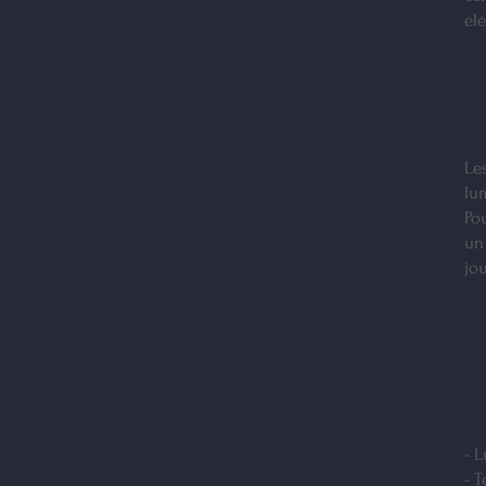
él
Le
lum
Po
un
jo
- 
- T