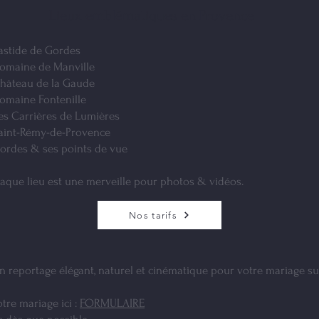
Lieux emblématiques en Provence
Bastide de Gordes
Domaine de Manville
Château de la Gaude
Domaine Fontenille
Les Carrières de Lumières
Saint-Rémy-de-Provence
Gordes & ses points de vue
aque lieu est une merveille pour photos & vidéos.
Nos tarifs
n reportage élégant, naturel et cinématique pour votre mariage s
tre mariage ici :
FORMULAIRE