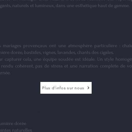
égants, naturels et lumineux, dans une esthétique haut de gamme.
Pourquoi un duo photo + vidéo en Provence ?
s mariages provençaux ont une atmosphère particulière : chale
ière dorée, bastides, vignes, lavandes, chants des cigales.
ur capturer cela, une équipe soudée est idéale. Un style homogè
 rendu cohérent, pas de stress et une narration complète de vo
urnée.
Plus d'infos sur nous
Notre style en Provence
Lumière dorée
eintes naturelles