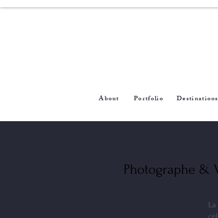
About
Portfolio
Destination
Photographe & 
La
cé