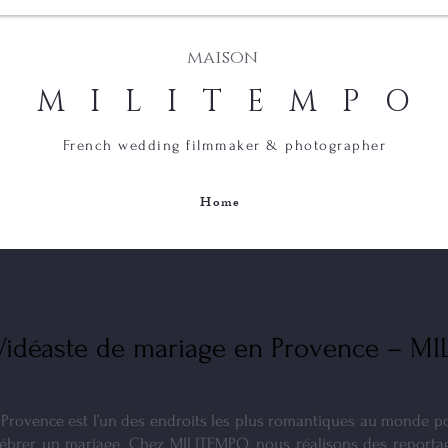
maison
M I L I T E M P O
French wedding filmmaker & photographer
s
Home
Vidéaste de mariage en Provence – M
 Provence est l’un des endroits les plus romantiques au monde p
lébrer un mariage. Chez MILITEMPO, nous réalisons des reporta